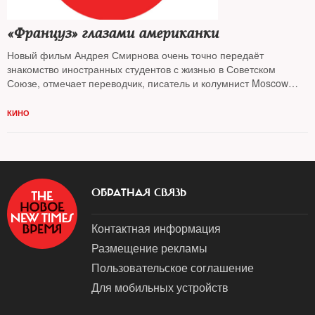
«Француз» глазами американки
Новый фильм Андрея Смирнова очень точно передаёт
знакомство иностранных студентов с жизнью в Советском
Союзе, отмечает переводчик, писатель и колумнист Moscow
Times
Мишель Берди
, вспоминая свой опыт знакомства с
советской Москвой
КИНО
ОБРАТНАЯ СВЯЗЬ
Контактная информация
Размещение рекламы
Пользовательское соглашение
Для мобильных устройств