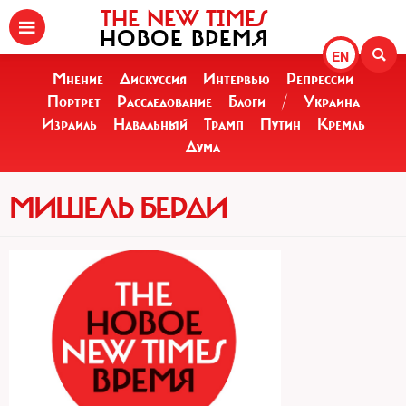
THE NEW TIMES
НОВОЕ ВРЕМЯ
EN
Мнение
Дискуссия
Интервью
Репрессии
Портрет
Расследование
Блоги
/
Украина
Израиль
Навальный
Трамп
Путин
Кремль
Дума
МИШЕЛЬ БЕРДИ