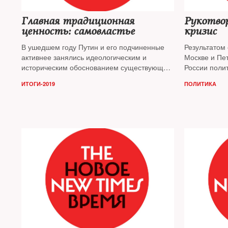
Главная традиционная
Рукотво
ценность: самовластье
кризис
В ушедшем году Путин и его подчиненные
Результатом
активнее занялись идеологическим и
Москве и Пе
историческим обоснованием существующего
России полит
режима и его несменяемости. Прояснились
идет уже не
ИТОГИ-2019
ПОЛИТИКА
главные скрепы: вечная война с Западом и
на волне про
самовластье, отмечает политолог
Леонид
Дальнейший 
Гозман
жестче, счит