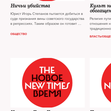
Ничьи убийства
Культ н
обогаще
Юрист Игорь Степанов пытается добиться в
суде признания вины советского государства
Религия пут
в репрессиях. Таким образом он готовит — и
отношения ни
подготовит — наш Нюрнберг, считает
традиционно
публицист
Леонид Гозман
создает по с
ОБЩЕСТВО
ВЛАСТЬ/ОБЩЕ
ему неоязыч
задобрить по
оправдал все
политолог
Л