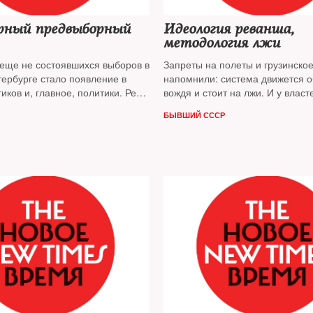
рный предвыборный
Идеология реванша,
методология лжи
 еще не состоявшихся выборов в
Запреты на полеты и грузинско
тербурге стало появление в
напомнили: система движется 
иков и, главное, политики. Речь
вождя и стоит на лжи. И у власт
 об объединении, а о появлении
выбора: они должны либо приз
БЫВШИЙ СССР
теста новых структур.
по всем направлениям, либо по
сценарий становится все
население в мир иллюзий. Об и
ает политолог
Леонид Гозман
антигрузинской кампании — пол
Леонид Гозман