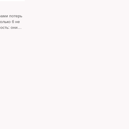
рами потерь
олько б не
ость: они
с чуть