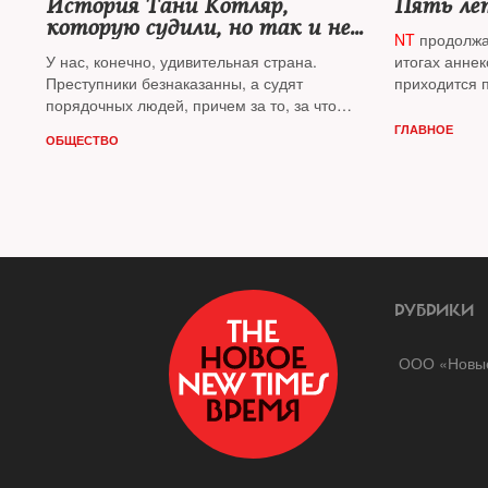
История Тани Котляр,
Пять ле
которую судили, но так и не
NT
продолжа
осудили
У нас, конечно, удивительная страна.
итогах аннек
Преступники безнаказанны, а судят
приходится п
порядочных людей, причем за то, за что
рассуждает 
следует награждать — публицист
Леонид
Гозман
ГЛАВНОЕ
ОБЩЕСТВО
Гозман
РУБРИКИ
ООО «Новые