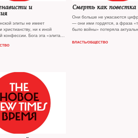
енависти и
Смерть как повестка
ния
Они больше не ужасаются циф
инской элиты не имеет
— они ими гордятся, а фраза «т
 христианству, ни к иной
было войны» потеряла актуальн
й конфессии. Бога эта «элита»
допускают победоносную войну 
воем образу и подобию, возводя
меньшей кровью
ВЛАСТЬ/ОБЩЕСТВО
СТВО
еские капища, пытаясь
 своим вкусам, дабы он
, что они творят, считает
еонид Гозман