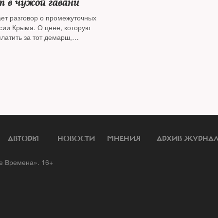
т в чужой гавани
ет разговор о промежуточных
сии Крыма. О цене, которую
латить за тот демарш,
политик и публицист
Леонид
АВТОРЫ
НОВОСТИ
МНЕНИЯ
АРХИВ ЖУРНА
 Времена». 16+