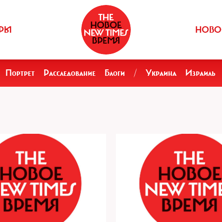
РЫ
НОВО
Портрет
Расследование
Блоги
/
Украина
Израиль