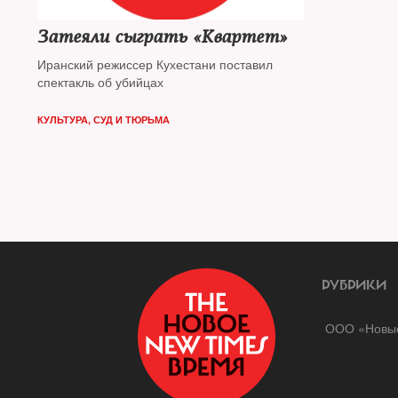
Затеяли сыграть «Квартет»
Иранский режиссер Кухестани поставил
спектакль об убийцах
КУЛЬТУРА
,
СУД И ТЮРЬМА
РУБРИКИ
ООО «Новые