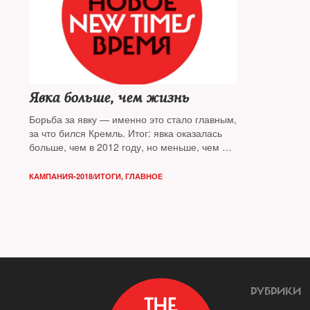
Явка больше, чем жизнь
Борьба за явку — именно это стало главным,
за что бился Кремль. Итог: явка оказалась
больше, чем в 2012 году, но меньше, чем на
президентских выборах 2008 года. И это при
том, что власть использовала целый арсенал
КАМПАНИЯ-2018/ИТОГИ
,
ГЛАВНОЕ
стредств — от принуждения до манипуляций
РУБРИКИ