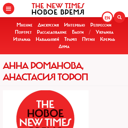
THE NEW TIMES
НОВОЕ ВРЕМЯ
EN
Мнение
Дискуссия
Интервью
Репрессии
Портрет
Расследование
Блоги
/
Украина
Израиль
Навальный
Трамп
Путин
Кремль
Дума
АННА РОМАНОВА,
АНАСТАСИЯ ТОРОП