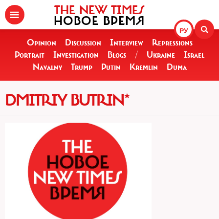
THE NEW TIMES
НОВОЕ ВРЕМЯ
РУ
Opinion
Discussion
Interview
Repressions
Portrait
Investigation
Blogs
/
Ukraine
Israel
Navalny
Trump
Putin
Kremlin
Duma
DMITRIY BUTRIN*