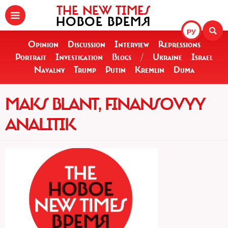
THE NEW TIMES
НОВОЕ ВРЕМЯ
РУ
Opinion
Discussion
Interview
Repressions
Portrait
Investigation
Blogs
/
Ukraine
Israel
Navalny
Trump
Putin
Kremlin
Duma
MAKS BLANT, FINANSOVYY
ANALITIK