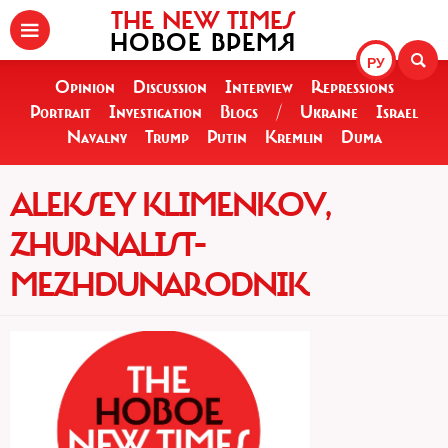
THE NEW TIMES
НОВОЕ ВРЕМЯ
РУ
Opinion
Discussion
Interview
Repressions
Portrait
Investigation
Blogs
/
Ukraine
Israel
Navalny
Trump
Putin
Kremlin
Duma
ALEKSEY KLIMENKOV,
ZHURNALIST-
MEZHDUNARODNIK