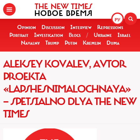
THE NEW TIMES
НОВОЕ ВРЕМЯ
РУ
Opinion
Discussion
Interview
Repressions
Portrait
Investigation
Blogs
/
Ukraine
Israel
Navalny
Trump
Putin
Kremlin
Duma
ALEKSEY KOVALEV, AVTOR
PROEKTA
«LAPSHESNIMALOCHNAYA»
— SPETSIALNO DLYA THE NEW
TIMES