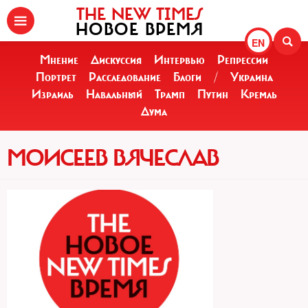
THE NEW TIMES
НОВОЕ ВРЕМЯ
EN
Мнение
Дискуссия
Интервью
Репрессии
Портрет
Расследование
Блоги
/
Украина
Израиль
Навальный
Трамп
Путин
Кремль
Дума
МОИСЕЕВ ВЯЧЕСЛАВ