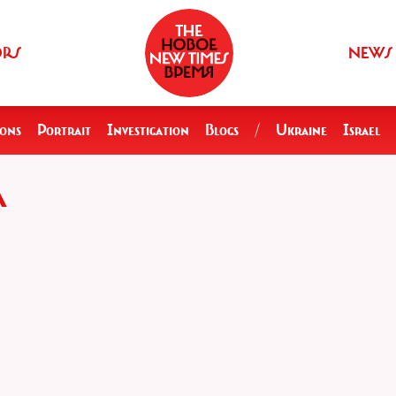
ORS
NEWS
ions
Portrait
Investigation
Blogs
/
Ukraine
Israel
A