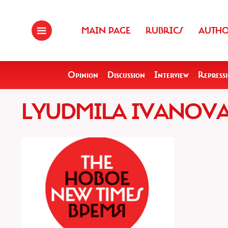
MAIN PAGE
RUBRICS
AUTH
Opinion
Discussion
Interview
Repress
LYUDMILA IVANOV