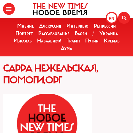
THE NEW TIMES
НОВОЕ ВРЕМЯ
EN
Мнение
Дискуссия
Интервью
Репрессии
Портрет
Расследование
Блоги
/
Украина
Израиль
Навальный
Трамп
Путин
Кремль
Дума
САРРА НЕЖЕЛЬСКАЯ,
ПОМОГИ.ОРГ