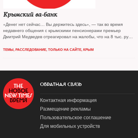
Крымский ва-банк
«Денег нет сейчас… Вы держитесь здесь», — так во время
недавнего общения с крымскими пенсионерами премьер
Дмитрий Медведев отреагировал на жалобы, что на 8 тыс. руб.
в российском Крыму невозможно прожить. Околокремлевские
СМИ тут же пристыдили жалобщиков: мол, тем, кто вернул
ТЕМЫ
,
РАССЛЕДОВАНИЕ
,
ТОЛЬКО НА САЙТЕ
,
КРЫМ
Крым в родную гавань, Сергею Аксенову и Владимиру
Константинову, было куда труднее, они два года назад рискнули
вообще всем. Финансовые документы, с которыми ознакомился
The New Times, подводят к выводу о другой мотивации
крымских лидеров: не отделись полуостров от Украины, они
ОБРАТНАЯ СВЯЗЬ
могли оказаться в глубокой долговой яме
Контактная информация
Размещение рекламы
Пользовательское соглашение
Для мобильных устройств