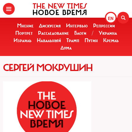
THE NEW TIMES
НОВОЕ ВРЕМЯ
EN
Мнение
Дискуссия
Интервью
Репрессии
Портрет
Расследование
Блоги
/
Украина
Израиль
Навальный
Трамп
Путин
Кремль
Дума
СЕРГЕЙ МОКРУШИН