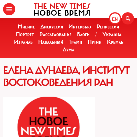
THE NEW TIMES
НОВОЕ ВРЕМЯ
EN
Мнение
Дискуссия
Интервью
Репрессии
Портрет
Расследование
Блоги
/
Украина
Израиль
Навальный
Трамп
Путин
Кремль
Дума
ЕЛЕНА ДУНАЕВА, ИНСТИТУТ
ВОСТОКОВЕДЕНИЯ РАН