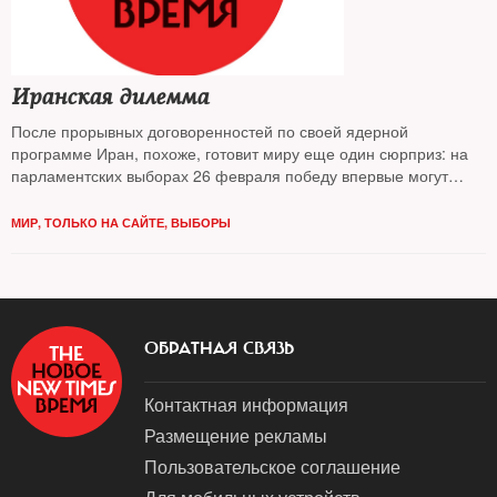
Иранская дилемма
После прорывных договоренностей по своей ядерной
программе Иран, похоже, готовит миру еще один сюрприз: на
парламентских выборах 26 февраля победу впервые могут
одержать реформаторы. Предвыборный расклад и
послевыборные перспективы анализировал The New Times
МИР
,
ТОЛЬКО НА САЙТЕ
,
ВЫБОРЫ
ОБРАТНАЯ СВЯЗЬ
Контактная информация
Размещение рекламы
Пользовательское соглашение