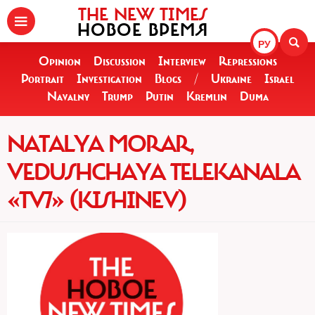
THE NEW TIMES
НОВОЕ ВРЕМЯ
РУ
Opinion
Discussion
Interview
Repressions
Portrait
Investigation
Blogs
/
Ukraine
Israel
Navalny
Trump
Putin
Kremlin
Duma
NATALYA MORAR,
VEDUSHCHAYA TELEKANALA
«TV7» (KISHINEV)