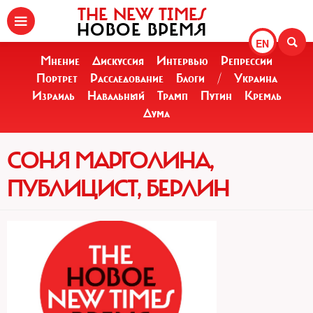
THE NEW TIMES
НОВОЕ ВРЕМЯ
EN
Мнение
Дискуссия
Интервью
Репрессии
Портрет
Расследование
Блоги
/
Украина
Израиль
Навальный
Трамп
Путин
Кремль
Дума
СОНЯ МАРГОЛИНА,
ПУБЛИЦИСТ, БЕРЛИН