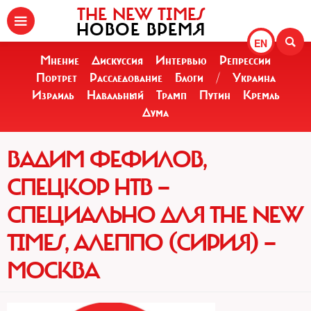
THE NEW TIMES
НОВОЕ ВРЕМЯ
EN
Мнение
Дискуссия
Интервью
Репрессии
Портрет
Расследование
Блоги
/
Украина
Израиль
Навальный
Трамп
Путин
Кремль
Дума
ВАДИМ ФЕФИЛОВ,
СПЕЦКОР НТВ —
СПЕЦИАЛЬНО ДЛЯ THE NEW
TIMES, АЛЕППО (СИРИЯ) —
МОСКВА