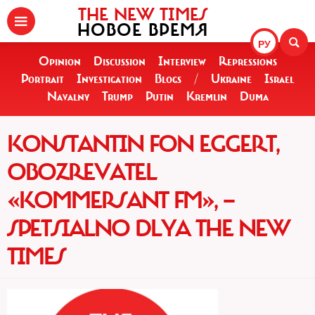
THE NEW TIMES
НОВОЕ ВРЕМЯ
РУ
Opinion
Discussion
Interview
Repressions
Portrait
Investigation
Blogs
/
Ukraine
Israel
Navalny
Trump
Putin
Kremlin
Duma
KONSTANTIN FON EGGERT,
OBOZREVATEL
«KOMMERSANT FM», —
SPETSIALNO DLYA THE NEW
TIMES