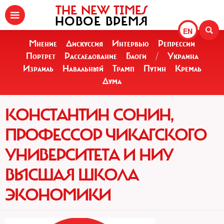
THE NEW TIMES
НОВОЕ ВРЕМЯ
EN
Мнение
Дискуссия
Интервью
Репрессии
Портрет
Расследование
Блоги
/
Украина
Израиль
Навальный
Трамп
Путин
Кремль
Дума
КОНСТАНТИН СОНИН,
ПРОФЕССОР ЧИКАГСКОГО
УНИВЕРСИТЕТА И НИУ
ВЫСШАЯ ШКОЛА
ЭКОНОМИКИ