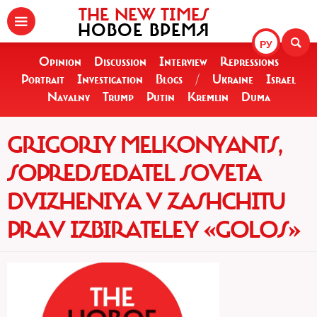
THE NEW TIMES
НОВОЕ ВРЕМЯ
РУ
Opinion
Discussion
Interview
Repressions
Portrait
Investigation
Blogs
/
Ukraine
Israel
Navalny
Trump
Putin
Kremlin
Duma
GRIGORIY MELKONYANTS,
SOPREDSEDATEL SOVETA
DVIZHENIYA V ZASHCHITU
PRAV IZBIRATELEY «GOLOS»