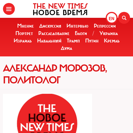
THE NEW TIMES
НОВОЕ ВРЕМЯ
EN
Мнение
Дискуссия
Интервью
Репрессии
Портрет
Расследование
Блоги
/
Украина
Израиль
Навальный
Трамп
Путин
Кремль
Дума
АЛЕКСАНДР МОРОЗОВ,
ПОЛИТОЛОГ