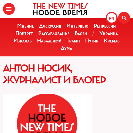
THE NEW TIMES
НОВОЕ ВРЕМЯ
EN
Мнение
Дискуссия
Интервью
Репрессии
Портрет
Расследование
Блоги
/
Украина
Израиль
Навальный
Трамп
Путин
Кремль
Дума
АНТОН НОСИК,
ЖУРНАЛИСТ И БЛОГЕР