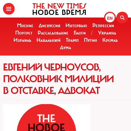
THE NEW TIMES
НОВОЕ ВРЕМЯ
EN
Мнение
Дискуссия
Интервью
Репрессии
Портрет
Расследование
Блоги
/
Украина
Израиль
Навальный
Трамп
Путин
Кремль
Дума
ЕВГЕНИЙ ЧЕРНОУСОВ,
ПОЛКОВНИК МИЛИЦИИ
В ОТСТАВКЕ, АДВОКАТ