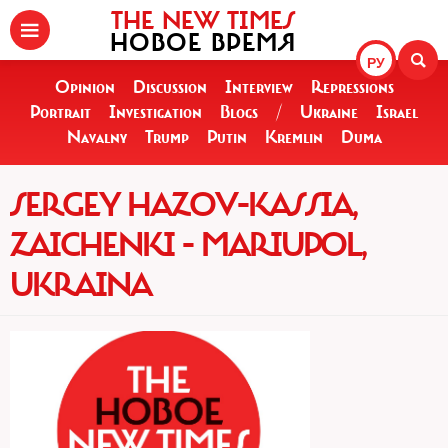
THE NEW TIMES
НОВОЕ ВРЕМЯ
РУ
Opinion
Discussion
Interview
Repressions
Portrait
Investigation
Blogs
/
Ukraine
Israel
Navalny
Trump
Putin
Kremlin
Duma
SERGEY HAZOV-KASSIA,
ZAICHENKI - MARIUPOL,
UKRAINA