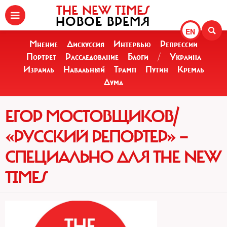
THE NEW TIMES
НОВОЕ ВРЕМЯ
EN
Мнение
Дискуссия
Интервью
Репрессии
Портрет
Расследование
Блоги
/
Украина
Израиль
Навальный
Трамп
Путин
Кремль
Дума
ЕГОР МОСТОВЩИКОВ/
«РУССКИЙ РЕПОРТЕР» —
СПЕЦИАЛЬНО ДЛЯ THE NEW
TIMES