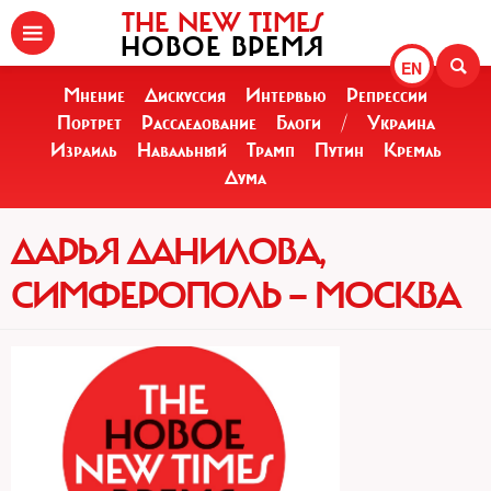
THE NEW TIMES
НОВОЕ ВРЕМЯ
EN
Мнение
Дискуссия
Интервью
Репрессии
Портрет
Расследование
Блоги
/
Украина
Израиль
Навальный
Трамп
Путин
Кремль
Дума
ДАРЬЯ ДАНИЛОВА,
СИМФЕРОПОЛЬ — МОСКВА