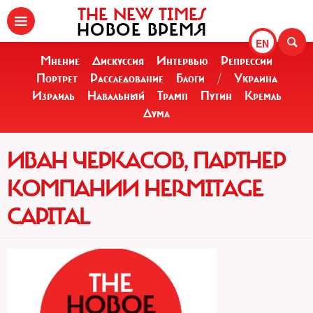
THE NEW TIMES
НОВОЕ ВРЕМЯ
EN
Мнение
Дискуссия
Интервью
Репрессии
Портрет
Расследование
Блоги
/
Украина
Израиль
Навальный
Трамп
Путин
Кремль
Дума
ИВАН ЧЕРКАСОВ, ПАРТНЕР
КОМПАНИИ HERMITAGE
CAPITAL