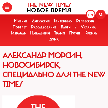
THE NEW TIMES
НОВОЕ ВРЕМЯ
EN
Мнение
Дискуссия
Интервью
Репрессии
Портрет
Расследование
Блоги
/
Украина
Израиль
Навальный
Трамп
Путин
Кремль
Дума
АЛЕКСАНДР МОРСИН,
НОВОСИБИРСК,
СПЕЦИАЛЬНО ДЛЯ THE NЕW
TIMES