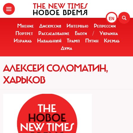
THE NEW TIMES
НОВОЕ ВРЕМЯ
EN
Мнение
Дискуссия
Интервью
Репрессии
Портрет
Расследование
Блоги
/
Украина
Израиль
Навальный
Трамп
Путин
Кремль
Дума
АЛЕКСЕЙ СОЛОМАТИН,
ХАРЬКОВ