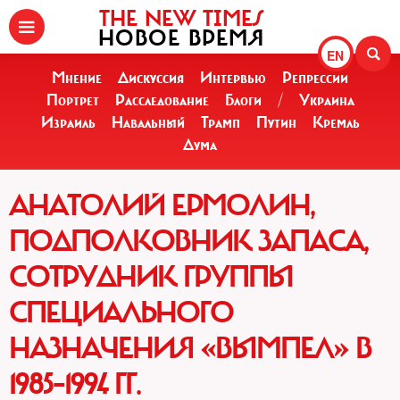
THE NEW TIMES
НОВОЕ ВРЕМЯ
EN
Мнение
Дискуссия
Интервью
Репрессии
Портрет
Расследование
Блоги
/
Украина
Израиль
Навальный
Трамп
Путин
Кремль
Дума
АНАТОЛИЙ ЕРМОЛИН,
ПОДПОЛКОВНИК ЗАПАСА,
СОТРУДНИК ГРУППЫ
СПЕЦИАЛЬНОГО
НАЗНАЧЕНИЯ «ВЫМПЕЛ» В
1985–1994 ГГ.