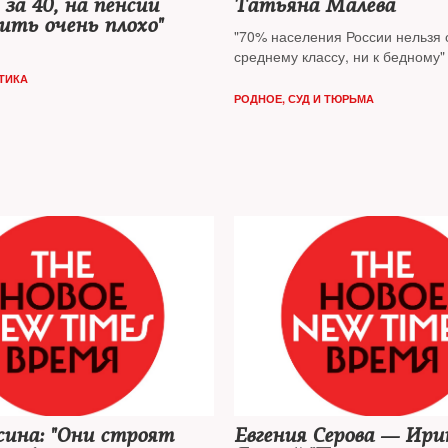
 за 40, на пенсии
Татьяна Малева
ить очень плохо"
"70% населения России нельзя о
среднему классу, ни к бедному"
ТИКА
РОДНОЕ
,
СУД И ТЮРЬМА
сина: "Они строят
Евгения Серова — Ири