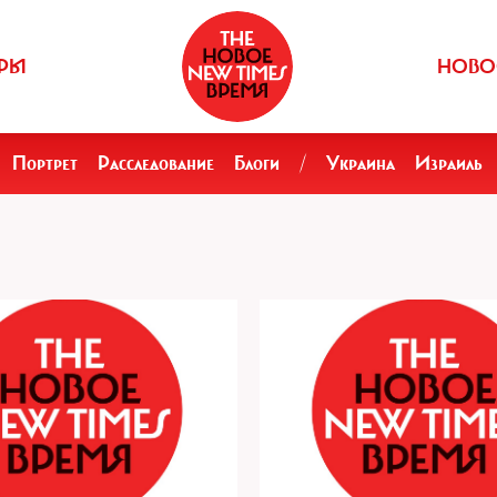
РЫ
НОВО
Портрет
Расследование
Блоги
/
Украина
Израиль