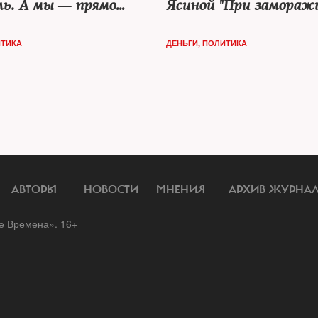
ль. А мы — прямо
Ясиной "При замораж
пендикулярное"
цен продукты могут
пропасть"
ТИКА
ДЕНЬГИ
,
ПОЛИТИКА
АВТОРЫ
НОВОСТИ
МНЕНИЯ
АРХИВ ЖУРНА
 Времена». 16+