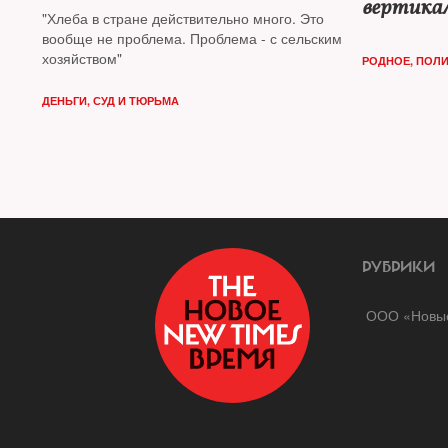
вертика
"Хлеба в стране действительно много. Это
тому пер
вообще не проблема. Проблема - с сельским
хозяйством"
РОДНОЕ
,
ПОЛИ
ДЕНЬГИ
,
СУД И ТЮРЬМА
РУБРИКИ
ООО «Новые