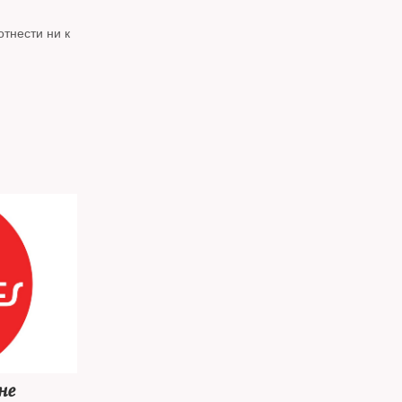
тнести ни к
не