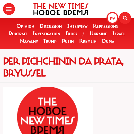
THE NEW TIMES
НОВОЕ ВРЕМЯ
РУ
Opinion
Discussion
Interview
Repressions
Portrait
Investigation
Blogs
/
Ukraine
Israel
Navalny
Trump
Putin
Kremlin
Duma
PER PICHCHININ DA PRATA,
BRYUSSEL