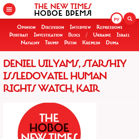
THE NEW TIMES
НОВОЕ ВРЕМЯ
РУ
Opinion
Discussion
Interview
Repressions
Portrait
Investigation
Blogs
/
Ukraine
Israel
Navalny
Trump
Putin
Kremlin
Duma
DENIEL UILYAMS, STARSHIY
ISSLEDOVATEL HUMAN
RIGHTS WATCH, KAIR