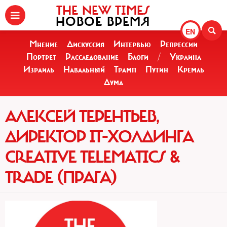
THE NEW TIMES
НОВОЕ ВРЕМЯ
EN
Мнение
Дискуссия
Интервью
Репрессии
Портрет
Расследование
Блоги
/
Украина
Израиль
Навальный
Трамп
Путин
Кремль
Дума
АЛЕКСЕЙ ТЕРЕНТЬЕВ,
ДИРЕКТОР IT-ХОЛДИНГА
CREATIVE TELEMATICS &
TRADE (ПРАГА)