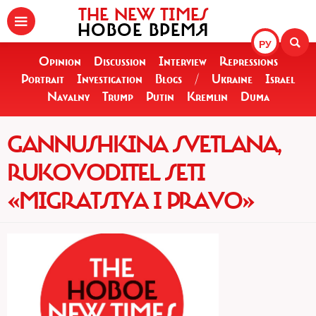
THE NEW TIMES
НОВОЕ ВРЕМЯ
РУ
Opinion
Discussion
Interview
Repressions
Portrait
Investigation
Blogs
/
Ukraine
Israel
Navalny
Trump
Putin
Kremlin
Duma
GANNUSHKINA SVETLANA,
RUKOVODITEL SETI
«MIGRATSIYA I PRAVO»