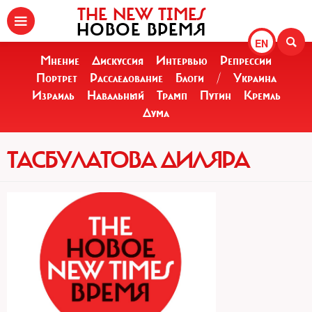
THE NEW TIMES
НОВОЕ ВРЕМЯ
EN
Мнение
Дискуссия
Интервью
Репрессии
Портрет
Расследование
Блоги
/
Украина
Израиль
Навальный
Трамп
Путин
Кремль
Дума
ТАСБУЛАТОВА ДИЛЯРА