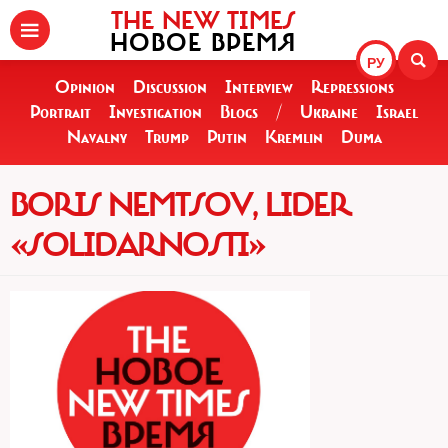
THE NEW TIMES
НОВОЕ ВРЕМЯ
РУ
Opinion
Discussion
Interview
Repressions
Portrait
Investigation
Blogs
/
Ukraine
Israel
Navalny
Trump
Putin
Kremlin
Duma
BORIS NEMTSOV, LIDER
«SOLIDARNOSTI»