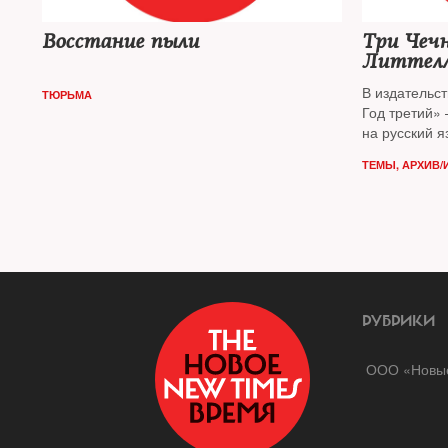
Восстание пыли
Три Чеч
Литтел
В издательс
ТЮРЬМА
Год третий»
на русский я
«Благоволит
ТЕМЫ
,
АРХИВ/
престижных 
премий
РУБРИКИ
ООО «Новые