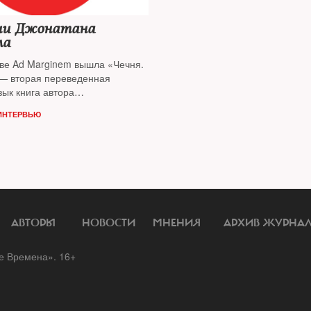
ни Джонатана
ла
тве Ad Marginem вышла «Чечня.
 — вторая переведенная
зык книга автора
ельниц», лауреата двух самых
ИНТЕРВЬЮ
французских литературных
АВТОРЫ
НОВОСТИ
МНЕНИЯ
АРХИВ ЖУРНА
 Времена». 16+