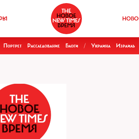
РЫ
НОВО
Портрет
Расследование
Блоги
/
Украина
Израиль