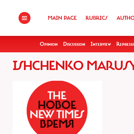
MAIN PAGE
RUBRICS
AUTH
Opinion
Discussion
Interview
Repress
ISHCHENKO MARUS