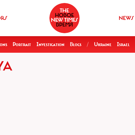
ORS
NEWS
ions
Portrait
Investigation
Blogs
/
Ukraine
Israel
YA