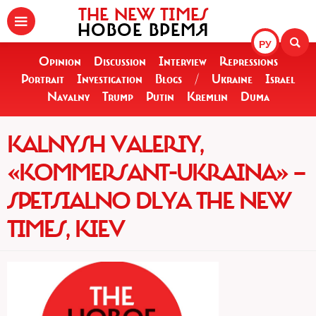
THE NEW TIMES
НОВОЕ ВРЕМЯ
РУ
Opinion
Discussion
Interview
Repressions
Portrait
Investigation
Blogs
/
Ukraine
Israel
Navalny
Trump
Putin
Kremlin
Duma
KALNYSH VALERIY,
«KOMMERSANT-UKRAINA» —
SPETSIALNO DLYA THE NEW
TIMES, KIEV