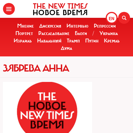
THE NEW TIMES
НОВОЕ ВРЕМЯ
EN
Мнение
Дискуссия
Интервью
Репрессии
Портрет
Расследование
Блоги
/
Украина
Израиль
Навальный
Трамп
Путин
Кремль
Дума
ЗЯБРЕВА АННА