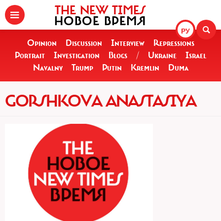
THE NEW TIMES
НОВОЕ ВРЕМЯ
РУ
Opinion
Discussion
Interview
Repressions
Portrait
Investigation
Blogs
/
Ukraine
Israel
Navalny
Trump
Putin
Kremlin
Duma
GORSHKOVA ANASTASIYA