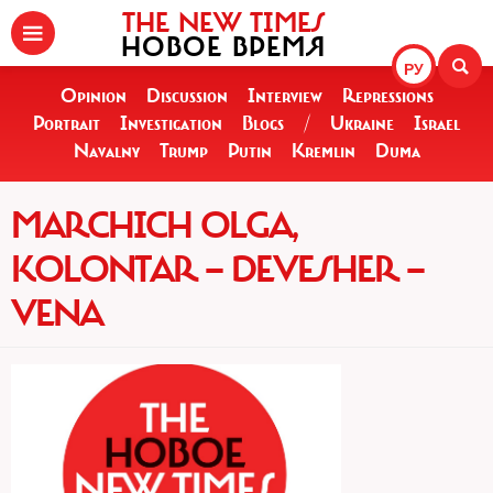
THE NEW TIMES
НОВОЕ ВРЕМЯ
РУ
Opinion
Discussion
Interview
Repressions
Portrait
Investigation
Blogs
/
Ukraine
Israel
Navalny
Trump
Putin
Kremlin
Duma
MARCHICH OLGA,
KOLONTAR — DEVESHER —
VENA