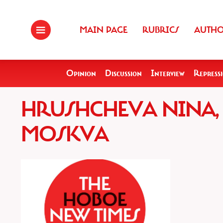
MAIN PAGE
RUBRICS
AUTH
Opinion
Discussion
Interview
Repress
HRUSHCHEVA NINA, 
MOSKVA