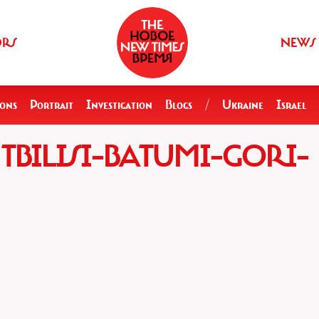
ORS
NEWS
ions
Portrait
Investigation
Blogs
/
Ukraine
Israel
TBILISI–BATUMI–GORI–