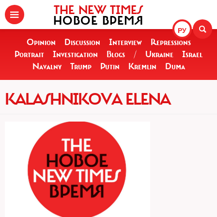
THE NEW TIMES
НОВОЕ ВРЕМЯ
РУ
Opinion
Discussion
Interview
Repressions
Portrait
Investigation
Blogs
/
Ukraine
Israel
Navalny
Trump
Putin
Kremlin
Duma
KALASHNIKOVA ELENA