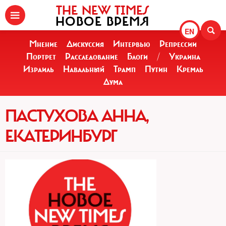
THE NEW TIMES
НОВОЕ ВРЕМЯ
EN
Мнение
Дискуссия
Интервью
Репрессии
Портрет
Расследование
Блоги
/
Украина
Израиль
Навальный
Трамп
Путин
Кремль
Дума
ПАСТУХОВА АННА,
ЕКАТЕРИНБУРГ