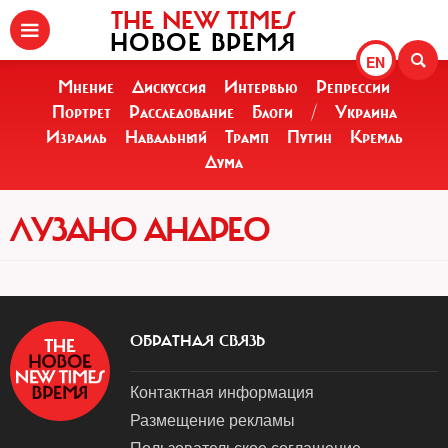
THE NEW TIMES
НОВОЕ ВРЕМЯ
EN
Мнение
Дискуссия
Интервью
Репрессии
Портрет
Расследование
Блоги
/
Украина
Израиль
Навальный
Трамп
Путин
Кремль
Дума
ЛУЗАНО АНДРЕО
ОБРАТНАЯ СВЯЗЬ
Контактная информация
Размещение рекламы
Пользовательское соглашение