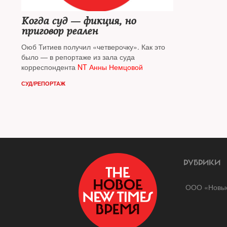
Когда суд — фикция, но
приговор реален
Оюб Титиев получил «четверочку». Как это
было — в репортаже из зала суда
корреспондента
NT
Анны Немцовой
СУД/РЕПОРТАЖ
РУБРИКИ
ООО «Новые