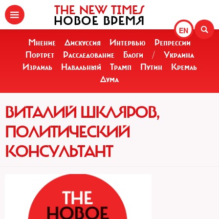
THE NEW TIMES
НОВОЕ ВРЕМЯ
EN
Мнение
Дискуссия
Интервью
Репрессии
Портрет
Расследование
Блоги
/
Украина
Израиль
Навальный
Трамп
Путин
Кремль
Дума
ВИТАЛИЙ ШКЛЯРОВ,
ПОЛИТИЧЕСКИЙ
КОНСУЛЬТАНТ