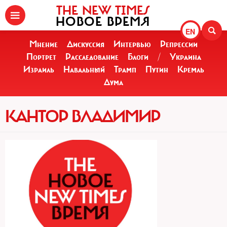
THE NEW TIMES
НОВОЕ ВРЕМЯ
EN
Мнение
Дискуссия
Интервью
Репрессии
Портрет
Расследование
Блоги
/
Украина
Израиль
Навальный
Трамп
Путин
Кремль
Дума
КАНТОР ВЛАДИМИР